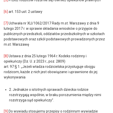
[5]
Przez rodziców rozumie się również opiekunów prawnych
[6]
art. 153 ust. 2 ustawy
[7]
Uchwała nr XLI/1062/2017 Rady m.st. Warszawy z dnia 9
lutego 2017 r. w sprawie składania wniosków o przyjęcie do
publicznych przedszkoli, oddziałów przedszkolnych w szkołach
podstawowych oraz szkół podstawowych prowadzonych przez
m.st. Warszawę
[8]
Ustawa z dnia 25 lutego 1964 r. Kodeks rodzinny i
opiekuńczy (Dz. U. z 2023 r., poz. 2809)
art. 97 § 1. „Jeżeli władza rodzicielska przysługuje obojgu
rodzicom, każde z nich jest obowiązane i uprawnione do jej
wykonywania
2. Jednakże o istotnych sprawach dziecka rodzice
rozstrzygają wspólnie; w braku porozumienia między nimi
rozstrzyga sąd opiekuńczy”.
[9]
Do wywiadu stosujemy przepisy o rodzinnym wywiadzie