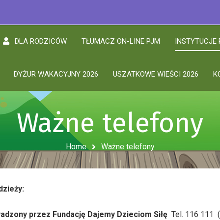
DLA RODZICÓW
TŁUMACZ ON-LINE PJM
INSTYTUCJE
DYŻUR WAKACYJNY 2026
USZATKOWE WIEŚCI 2026
K
Ważne telefony
Home
Ważne telefony
dzieży:
owadzony przez Fundację Dajemy Dzieciom Siłę
Tel. 116 111