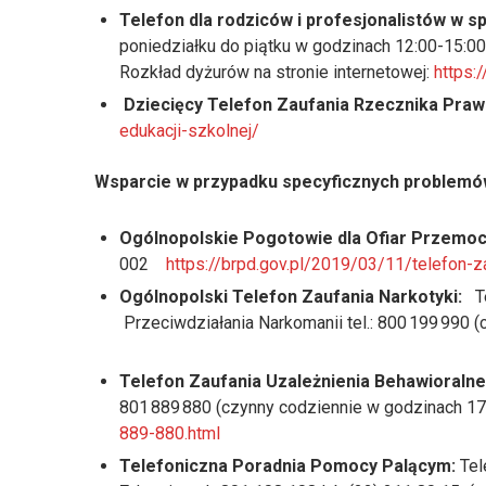
Telefon dla rodziców i profesjonalistów w 
poniedziałku do piątku w godzinach 12:00-15:00
Rozkład dyżurów na stronie internetowej:
https:
Dziecięcy Telefon Zaufania Rzecznika Praw
edukacji-szkolnej/
Wsparcie w przypadku specyficznych problemó
Ogólnopolskie Pogotowie dla Ofiar Przemocy
002
https://brpd.gov.pl/2019/03/11/telefon-z
Ogólnopolski Telefon Zaufania Narkotyki:
Te
Przeciwdziałania Narkomanii tel.: 800 199 990 
Telefon Zaufania Uzależnienia Behawioralne
801 889 880 (czynny codziennie w godzinach 1
889-880.html
Telefoniczna Poradnia Pomocy Palącym:
Tel