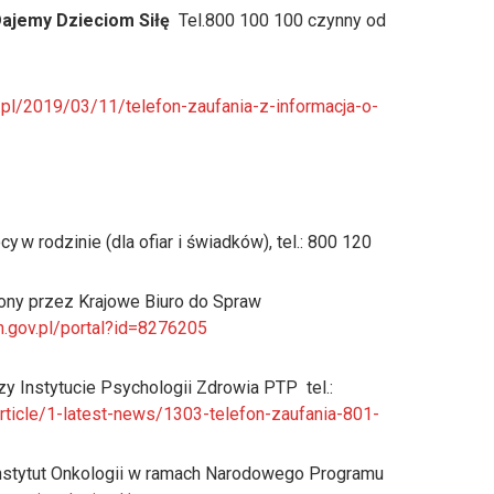
Dajemy Dzieciom Siłę
Tel.800 100 100 czynny od
v.pl/2019/03/11/telefon-zaufania-z-informacja-o-
w rodzinie (dla ofiar i świadków), tel.: 800 120
ony przez Krajowe Biuro do Spraw
n.gov.pl/portal?id=8276205
y Instytucie Psychologii Zdrowia PTP tel.:
rticle/1-latest-news/1303-telefon-zaufania-801-
nstytut Onkologii w ramach Narodowego Programu