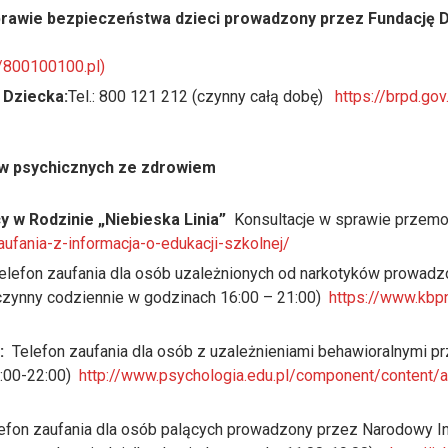
sprawie bezpieczeństwa dzieci prowadzony przez Fundację 
//800100100.pl)
 Dziecka:
Tel.: 800 121 212 (czynny całą dobę)
https://brpd.go
w psychicznych ze zdrowiem
 w Rodzinie „Niebieska Linia”
Konsultacje w sprawie przemocy 
aufania-z-informacja-o-edukacji-szkolnej/
lefon zaufania dla osób uzależnionych od narkotyków prowadz
(czynny codziennie w godzinach 16:00 – 21:00)
https://www.kbp
:
Telefon zaufania dla osób z uzależnieniami behawioralnymi prz
7:00-22:00)
http://www.psychologia.edu.pl/component/content/a
efon zaufania dla osób palących prowadzony przez Narodowy I